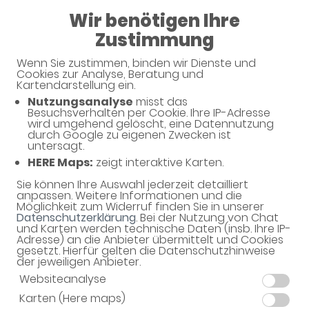
08:00 - 13:00
Wir benötigen Ihre
15:00 - 18:00
Zustimmung
Adler-Apotheke
Wenn Sie zustimmen, binden wir Dienste und
Cookies zur Analyse, Beratung und
Kartendarstellung ein.
Nutzungsanalyse
misst das
Unsere Serviceleistungen
Besuchsverhalten per Cookie. Ihre IP-Adresse
wird umgehend gelöscht, eine Datennutzung
durch Google zu eigenen Zwecken ist
untersagt.
Unsere Apotheke bietet eine Vielzahl von
HERE Maps:
zeigt interaktive Karten.
Serviceleistungen rund um Ihre Gesundheit.
Sie können Ihre Auswahl jederzeit detailliert
anpassen. Weitere Informationen und die
Möglichkeit zum Widerruf finden Sie in unserer
Datenschutzerklärung
. Bei der Nutzung von Chat
und Karten werden technische Daten (insb. Ihre IP-
Adresse) an die Anbieter übermittelt und Cookies
gesetzt. Hierfür gelten die Datenschutzhinweise
der jeweiligen Anbieter.
Schwerpunkte
Websiteanalyse
Karten (Here maps)