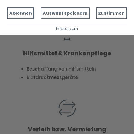
Pari Service Apotheke
Ablehnen
Auswahl speichern
Zustimmen
Impressum
Hilfsmittel & Krankenpflege
Beschaffung von Hilfsmitteln
Blutdruckmessgeräte
Verleih bzw. Vermietung